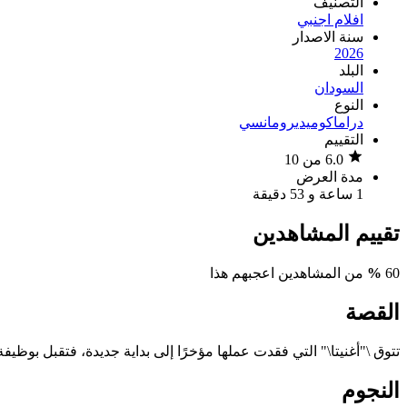
التصنيف
افلام اجنبي
سنة الاصدار
2026
البلد
السودان
النوع
دراما
كوميدي
رومانسي
التقييم
6.0 من 10
مدة العرض
1 ساعة و 53 دقيقة
تقييم المشاهدين
60
%
من المشاهدين اعجبهم هذا
القصة
تتوق \"أغنيتا\" التي فقدت عملها مؤخرًا إلى بداية جديدة، فتقبل بو
النجوم