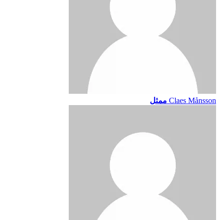
Claes Månsson
ممثل