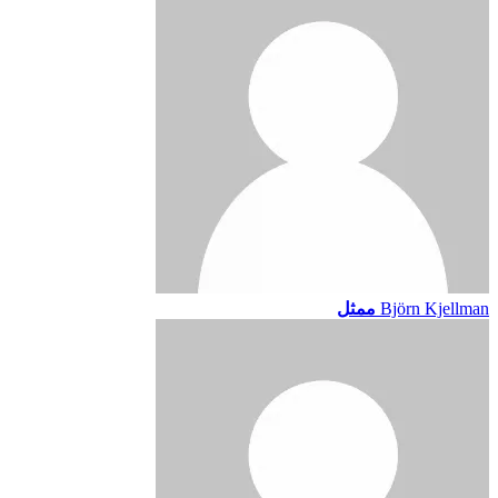
Björn Kjellman
ممثل