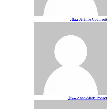
Jérémie Covillault
ممثل
Anne-Marie Ponsot
ممثل