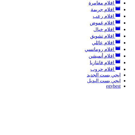
افلام مغامرة
افلام جريمة
افلام رعب
افلام غموض
افلام خيال
افلام تشويق
افلام عائلي
افلام رومانسي
افلام أنميشن
افلام فانتازيا
افلام حروب
ايجي بست الجديد
ايجي بست البديل
egybest