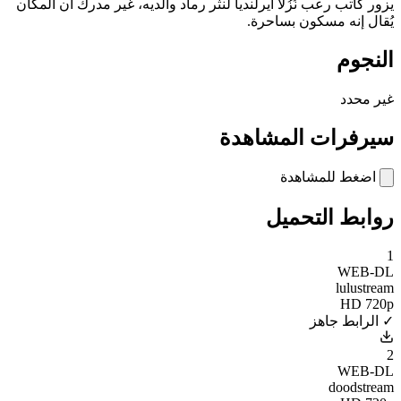
يزور كاتب رعب نُزُلاً أيرلندياً لنثر رماد والديه، غير مدرك أن المكان
يُقال إنه مسكون بساحرة.
النجوم
غير محدد
سيرفرات المشاهدة
اضغط للمشاهدة
روابط التحميل
1
WEB-DL
lulustream
HD 720p
✓ الرابط جاهز
2
WEB-DL
doodstream