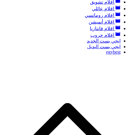
افلام تشويق
افلام عائلي
افلام رومانسي
افلام أنميشن
افلام فانتازيا
افلام حروب
ايجي بست الجديد
ايجي بست البديل
egybest