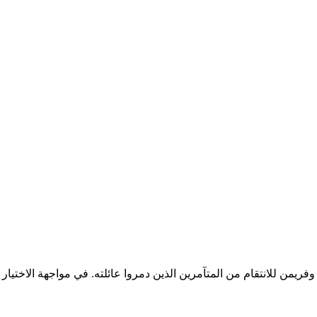
تحد بول أتريدس مع شاني وفريمن للانتقام من المتآمرين الذين دمروا عائلته. في مواج