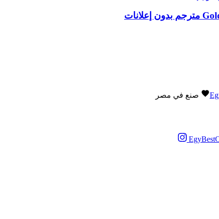
Eg
صنع في مصر
EgyBestO