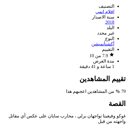
التصنيف
افلام انمي
سنة الاصدار
2018
البلد
غير محدد
النوع
أكشن
أنميشن
التقييم
7.9 من 10
مدة العرض
1 ساعة و 41 دقيقة
تقييم المشاهدين
79
%
من المشاهدين اعجبهم هذا
القصة
غوكو وفيغيتا تواجهان برلي ، محارب سايان على عكس أي مقاتل
واجهته من قبل