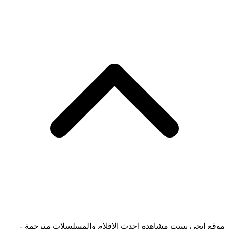
موقع ايجي بست مشاهدة احدث الافلام والمسلسلات مترجمة -