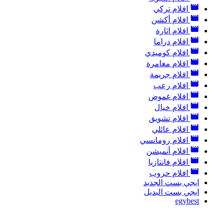
افلام تركي
افلام أكشن
افلام اثارة
افلام دراما
افلام كوميدي
افلام مغامرة
افلام جريمة
افلام رعب
افلام غموض
افلام خيال
افلام تشويق
افلام عائلي
افلام رومانسي
افلام أنميشن
افلام فانتازيا
افلام حروب
ايجي بست الجديد
ايجي بست البديل
egybest