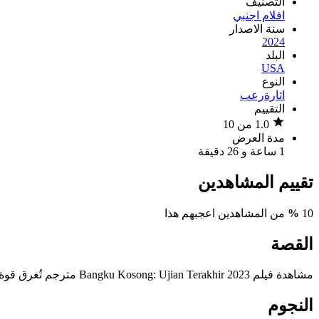
التصنيف
افلام اجنبي
سنة الاصدار
2024
البلد
USA
النوع
اثارة
رعب
التقييم
1.0 من 10
مدة العرض
1 ساعة و 26 دقيقة
تقييم المشاهدين
10
%
من المشاهدين اعجبهم هذا
القصة
مشاهدة فيلم Bangku Kosong: Ujian Terakhir 2023 مترجم تُغرق قوة مروعة مدرسة ثانوية في حالة من الرعب وسفك الدماء عندما تبدأ في الاستحواذ على مجموعة من الطلاب الذين كانوا يستعدون للامتحان.
النجوم