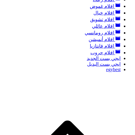
افلام غموض
افلام خيال
افلام تشويق
افلام عائلي
افلام رومانسي
افلام أنميشن
افلام فانتازيا
افلام حروب
ايجي بست الجديد
ايجي بست البديل
egybest