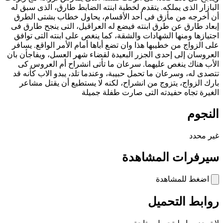
البازار الذى يملكه. يتقدم لخطبة ابنته الضابط طارق، الذى سبق له
أن أخرجه من مأزق فى أحد الأقسام، يحاول خطاب بشتى الطرق
إبعاد طارق عن طرق ابنته فيضع له العراقيل، التى ينجح طارق فى
اجتيازها ومنها الشهادات والشقة، كما ينغص على ابنته التى توافق
على الزواج من خطيبها هذا وان تضع أباها أمام الأمر الواقع. يسافر
العروسان إلى إحدى الجزر البعيدة لقضاء شهر العسل، ويفاجأن بان
الأب هناك ينغص عليهما. سرعان ما تأتى انشراح أم العروس كى
تتصدى له، وسرعان ما تحمل حبيبة، وعندما تلد، يبدو الاب كأنه قد
بارك الزواج، يتزوج من انشراح، لكنه لا يستطيع أن يقتل مشاعر
الغيرة تجاه حفيدته التى صارت طفلة جميلة
النجوم
غير محدد
سيرفرات المشاهدة
اضغط للمشاهدة
روابط التحميل