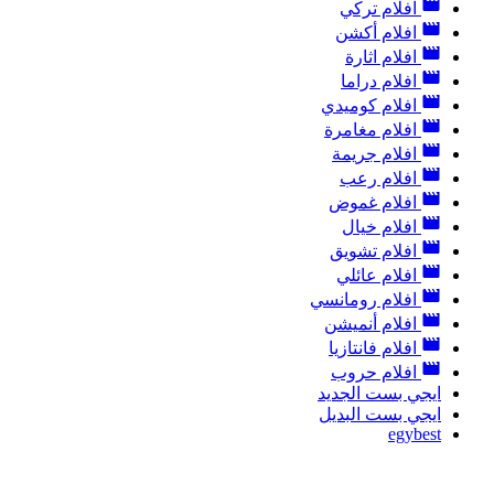
افلام تركي
افلام أكشن
افلام اثارة
افلام دراما
افلام كوميدي
افلام مغامرة
افلام جريمة
افلام رعب
افلام غموض
افلام خيال
افلام تشويق
افلام عائلي
افلام رومانسي
افلام أنميشن
افلام فانتازيا
افلام حروب
ايجي بست الجديد
ايجي بست البديل
egybest