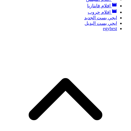
افلام فانتازيا
افلام حروب
ايجي بست الجديد
ايجي بست البديل
egybest