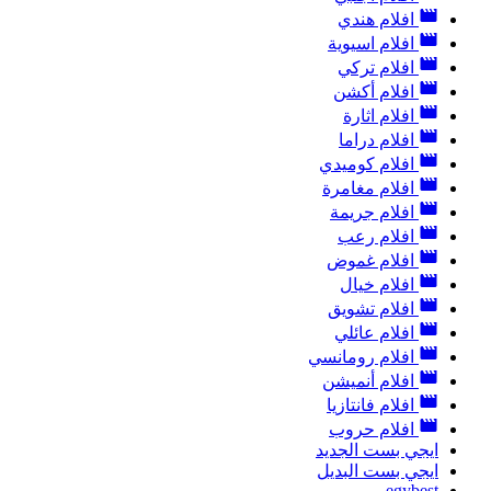
افلام هندي
افلام اسيوية
افلام تركي
افلام أكشن
افلام اثارة
افلام دراما
افلام كوميدي
افلام مغامرة
افلام جريمة
افلام رعب
افلام غموض
افلام خيال
افلام تشويق
افلام عائلي
افلام رومانسي
افلام أنميشن
افلام فانتازيا
افلام حروب
ايجي بست الجديد
ايجي بست البديل
egybest