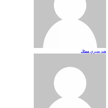
هند صبري
ممثل