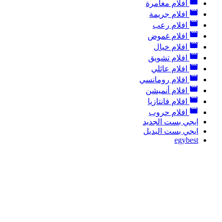
افلام مغامرة
افلام جريمة
افلام رعب
افلام غموض
افلام خيال
افلام تشويق
افلام عائلي
افلام رومانسي
افلام أنميشن
افلام فانتازيا
افلام حروب
ايجي بست الجديد
ايجي بست البديل
egybest