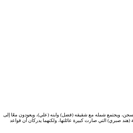
م من السجن، ويجتمع شمله مع شقيقه (فضل) وابنه (علي)، ويعودون معًا إلى
هند صبري) التي صارت كبيرة عائلتها، ولكنهما يدركان أن قواعد