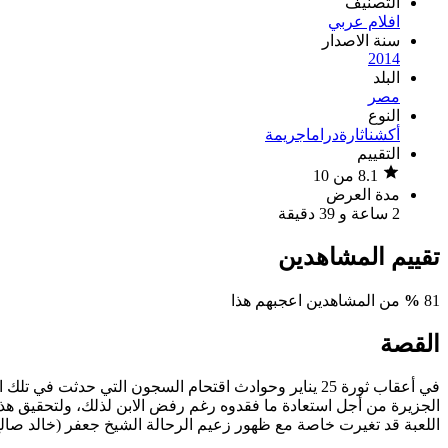
التصنيف
افلام عربي
سنة الاصدار
2014
البلد
مصر
النوع
أكشن
اثارة
دراما
جريمة
التقييم
8.1 من 10
مدة العرض
2 ساعة و 39 دقيقة
تقييم المشاهدين
81
%
من المشاهدين اعجبهم هذا
القصة
في أعقاب ثورة 25 يناير وحوادث اقتحام السجون التي حد
الجزيرة من أجل استعادة ما فقدوه رغم رفض الابن لذلك، ولتحقيق هذا
اللعبة قد تغيرت خاصة مع ظهور زعيم الرحالة الشيخ جعفر (خالد صال