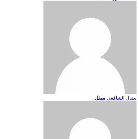
نضال الشافعي
ممثل