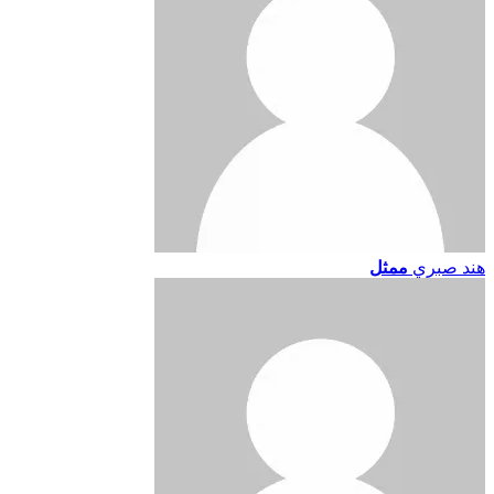
هند صبري
ممثل