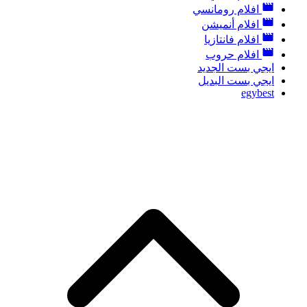
افلام رومانسي
افلام أنميشن
افلام فانتازيا
افلام حروب
ايجي بست الجديد
ايجي بست البديل
egybest