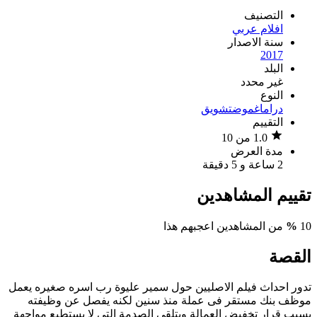
التصنيف
افلام عربي
سنة الاصدار
2017
البلد
غير محدد
النوع
دراما
غموض
تشويق
التقييم
1.0 من 10
مدة العرض
2 ساعة و 5 دقيقة
تقييم المشاهدين
10
%
من المشاهدين اعجبهم هذا
القصة
تدور احداث فيلم الاصليين حول سمير عليوة رب اسره صغيره يعمل
موظف بنك مستقر فى عملة منذ سنين لكنه يفصل عن وظيفته
بسبب قرار تخفيض العمالة ويتلقى الصدمة التى لا يستطيع مواجهة