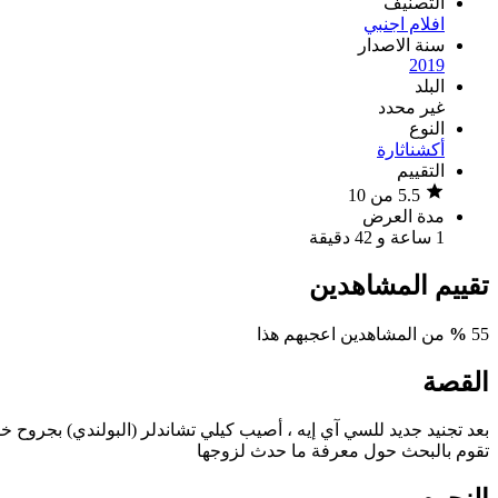
التصنيف
افلام اجنبي
سنة الاصدار
2019
البلد
غير محدد
النوع
أكشن
اثارة
التقييم
5.5 من 10
مدة العرض
1 ساعة و 42 دقيقة
تقييم المشاهدين
55
%
من المشاهدين اعجبهم هذا
القصة
بعد تجنيد جديد للسي آي إيه ، أصيب كيلي تشاندلر (البولندي) بجروح 
تقوم بالبحث حول معرفة ما حدث لزوجها