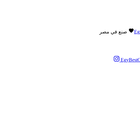
Eg
صنع في مصر
EgyBestO