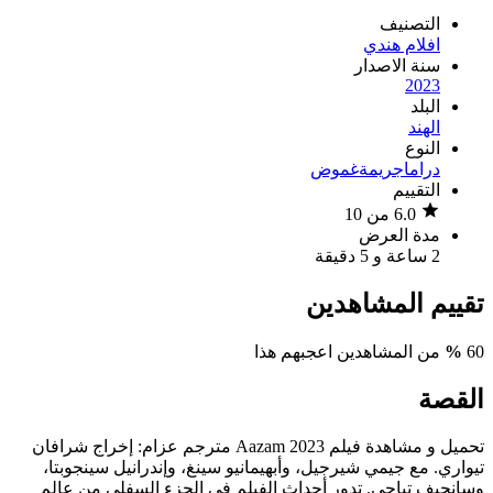
التصنيف
افلام هندي
سنة الاصدار
2023
البلد
الهند
النوع
دراما
جريمة
غموض
التقييم
6.0 من 10
مدة العرض
2 ساعة و 5 دقيقة
تقييم المشاهدين
60
%
من المشاهدين اعجبهم هذا
القصة
تحميل و مشاهدة فيلم Aazam 2023 مترجم عزام: إخراج شرافان
تيواري. مع جيمي شيرجيل، وأبهيمانيو سينغ، وإندرانيل سينجوبتا،
وسانجيف تياجي. تدور أحداث الفيلم في الجزء السفلي من عالم