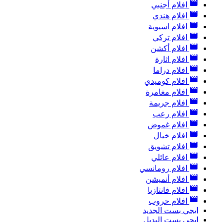
افلام أجنبي
افلام هندي
افلام اسيوية
افلام تركي
افلام أكشن
افلام اثارة
افلام دراما
افلام كوميدي
افلام مغامرة
افلام جريمة
افلام رعب
افلام غموض
افلام خيال
افلام تشويق
افلام عائلي
افلام رومانسي
افلام أنميشن
افلام فانتازيا
افلام حروب
ايجي بست الجديد
ايجي بست البديل