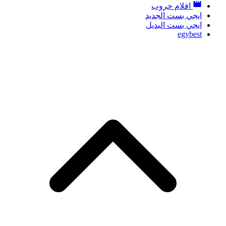
افلام حروب
ايجي بست الجديد
ايجي بست البديل
egybest